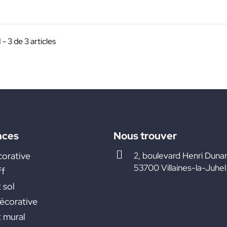
 - 3 de 3 articles
nces
Nous trouver
corative
2, boulevard Henri Duna
53700 Villaines-la-Juhel
ff
 sol
décorative
 mural