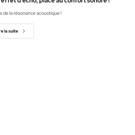
l’effet d’écho, place au confort sonore !
s de la résonance acoustique !
re la suite