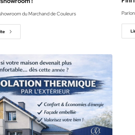
Fini 
showroom !
Parlon
showroom du Marchand de Couleurs
Li
ite