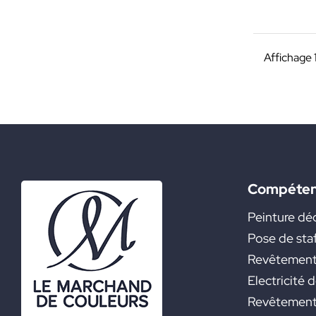
Affichage 1
Compéte
Peinture dé
Pose de sta
Revêtement
Electricité 
Revêtement